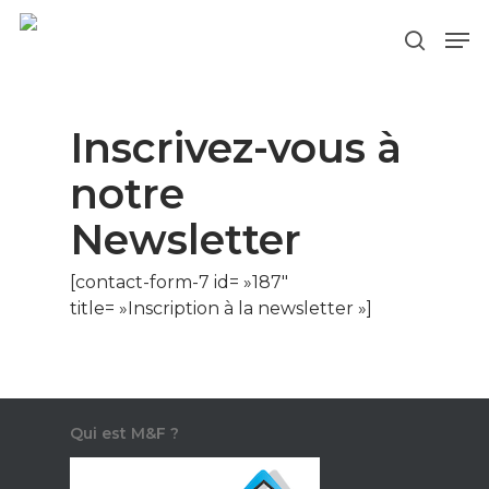
Inscrivez-vous à
Hit enter to search or ESC to close
notre
Newsletter
[contact-form-7 id= »187″
title= »Inscription à la newsletter »]
Ce contenu vous
Qui est M&F ?
intéresse ? Cliquez ic
pour vous inscrire à l