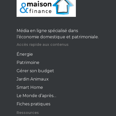
newsletter !
Énergie
Média en ligne spécialisé dans
Patrimoine
l’économie domestique et patrimoniale.
Smart Home
Accès rapide aux contenus
Gérer son budge
Énergie
Jardin Animaux
Patrimoine
Gérer son budget
Fiches pratiques
Jardin Animaux
Le Monde d’apr
Smart Home
Le Monde d’après…
Fiches pratiques
Ressources