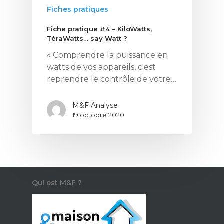
Fiches pratiques
Fiche pratique #4 – KiloWatts,
TéraWatts… say Watt ?
« Comprendre la puissance en
watts de vos appareils, c'est
Ce contenu vous
reprendre le contrôle de votre…
intéresse ? Cliquez ic
pour vous inscrire à l
M&F Analyse
newsletter !
19 octobre 2020
Énergie
Patrimoine
Qui est M&F ?
Smart Home
Gérer son budge