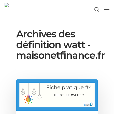
Archives des
Hit enter to search or ESC to close
définition watt -
maisonetfinance.fr