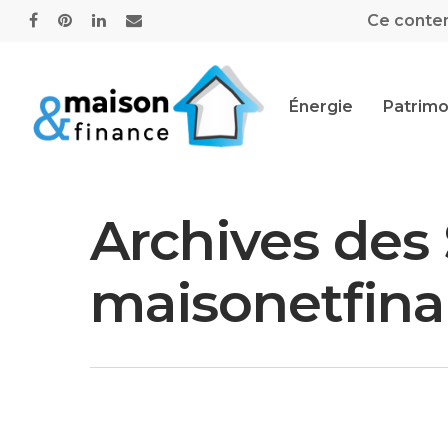
Ce contenu
Énergie
Patrimo
Archives des 
maisonetfina
Hit enter to search or ESC to close