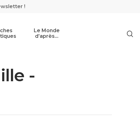
ewsletter !
iches
Le Monde
tiques
d’après…
lle -