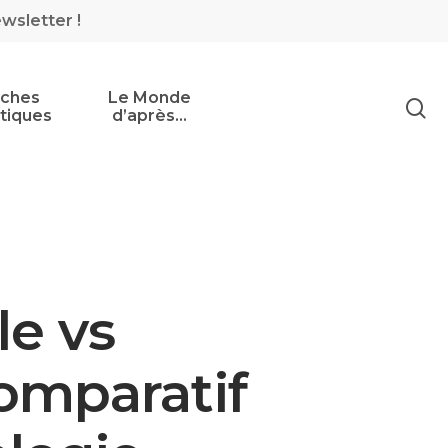
ewsletter !
iches
Le Monde
tiques
d’après…
le vs
comparatif