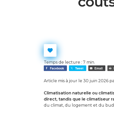
coûts
Temps de lecture :
7
min.
Facebook
Tweet
Email
Article mis à jour le 30 juin 2026 p
Climatisation naturelle ou climati
Hit enter to search or ESC to close
direct, tandis que le climatiseu
du climat, du logement et du budg