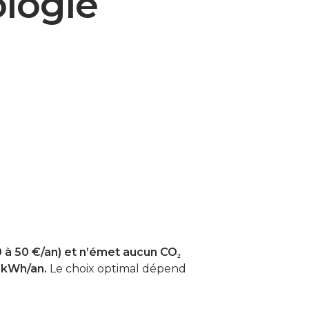
ologie
(0 à 50 €/an) et n’émet aucun CO₂
 kWh/an.
Le choix optimal dépend