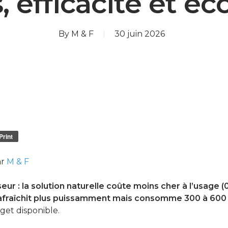
, efficacité et éc
By
M & F
30 juin 2026
Print
ar
M & F
seur : la solution naturelle coûte moins cher à l’usage 
r rafraîchit plus puissamment mais consomme 300 à 600
et disponible.