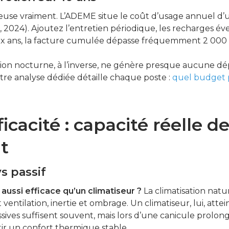
creuse vraiment. L’ADEME situe le coût d’usage annuel d’
, 2024). Ajoutez l’entretien périodique, les recharges év
 dix ans, la facture cumulée dépasse fréquemment 2 000 
tion nocturne, à l’inverse, ne génère presque aucune dé
otre analyse dédiée détaille chaque poste :
quel budget p
icacité : capacité réelle d
t
s passif
e aussi efficace qu’un climatiseur ?
La climatisation natu
 ventilation, inertie et ombrage. Un climatiseur, lui, atte
sives suffisent souvent, mais lors d’une canicule prolong
ir un confort thermique stable.