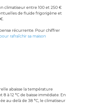
un climatiseur entre 100 et 250 €
entuelles de fluide frigorigène et
€.
pense récurrente. Pour chiffrer
our rafraîchir sa maison
e
relle abaisse la température
int 8 à 12 °C de baisse immédiate. En
ée au-delà de 38 °C, le climatiseur