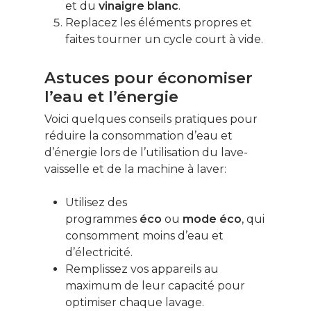
pour vous inscrire à l
et du
vinaigre blanc
.
newsletter !
Replacez les éléments propres et
faites tourner un cycle court à vide.
Énergie
Astuces pour économiser
Patrimoine
l’eau et l’énergie
Smart Home
Voici quelques conseils pratiques pour
réduire la consommation d’eau et
Gérer son budge
d’énergie lors de l’utilisation du lave-
vaisselle et de la machine à laver:
Jardin Animaux
Fiches pratiques
Utilisez des
programmes
éco
ou
mode éco
, qui
Le Monde d’apr
consomment moins d’eau et
d’électricité.
Remplissez vos appareils au
maximum de leur capacité pour
optimiser chaque lavage.