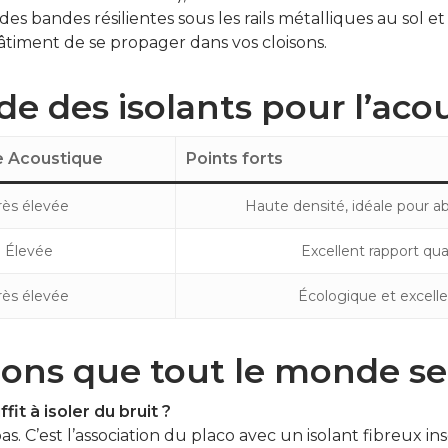
 des bandes résilientes sous les rails métalliques au sol 
bâtiment de se propager dans vos cloisons.
de des isolants pour l’aco
 Acoustique
Points forts
rès élevée
Haute densité, idéale pour a
Élevée
Excellent rapport quali
rès élevée
Écologique et excelle
ions que tout le monde s
it à isoler du bruit ?
s. C’est l’association du placo avec un isolant fibreux i