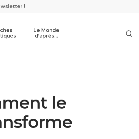
ewsletter !
iches
Le Monde
tiques
d’après…
mment le
ransforme