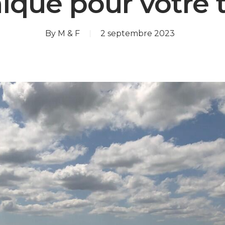
ique pour votre t
By
M & F
2 septembre 2023