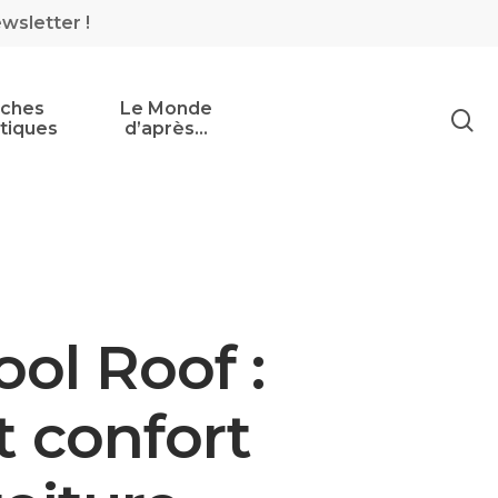
ewsletter !
iches
Le Monde
tiques
d’après…
ool Roof :
t confort