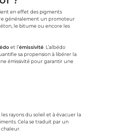
tient en effet des pigments
ntègre généralement un promoteur
éton, le bitume ou encore les
bédo
et l’
émissivité
. L’albédo
uantifie sa propension à libérer la
ne émissivité pour garantir une
r les rayons du soleil et à évacuer la
iments. Cela se traduit par un
 chaleur.