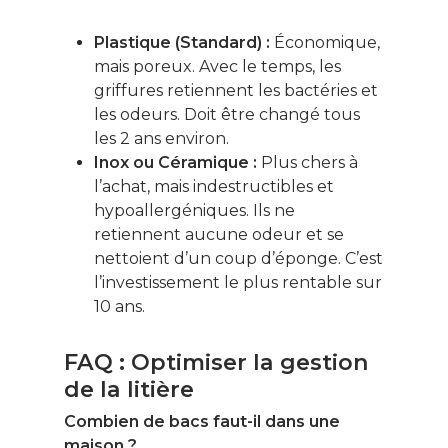
Plastique (Standard) :
Économique,
Énergie
mais poreux. Avec le temps, les
Patrimoine
griffures retiennent les bactéries et
les odeurs. Doit être changé tous
Smart Home
les 2 ans environ.
Inox ou Céramique :
Plus chers à
Gérer son budge
l’achat, mais indestructibles et
Jardin Animaux
hypoallergéniques. Ils ne
retiennent aucune odeur et se
Fiches pratiques
nettoient d’un coup d’éponge. C’est
l’investissement le plus rentable sur
Le Monde d’apr
10 ans.
FAQ : Optimiser la gestion
de la litière
Combien de bacs faut-il dans une
maison ?