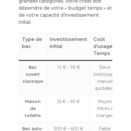
grandes catégories. Votre choix doit
dépendre de votre « budget temps » et
de votre capacité d’investissement
initial.
Type de
Investissement
Coût
Idé
bac
initial
d’usage /
Temps
Bac
10 € – 30 €
Élevé
ouvert
(nettoyage
classique
manuel
quotidien)
Maison
25 € – 60 €
Moyen
App
de
(filtres à
toilette
changer)
p
Bac auto-
300 € – 600 €
Faible
Foy