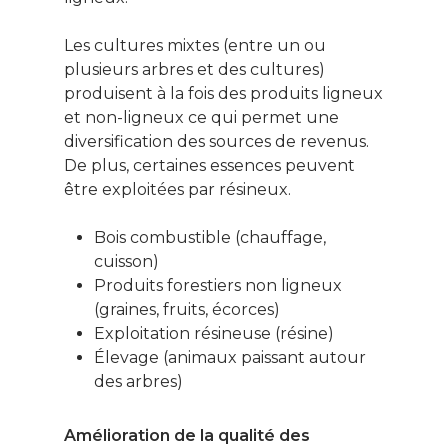
Ce contenu vous
Les cultures mixtes (entre un ou
intéresse ? Cliquez ic
plusieurs arbres et des cultures)
pour vous inscrire à l
produisent à la fois des produits ligneux
newsletter !
et non-ligneux ce qui permet une
diversification des sources de revenus.
De plus, certaines essences peuvent
Énergie
être exploitées par résineux.
Patrimoine
Bois combustible (chauffage,
Smart Home
cuisson)
Produits forestiers non ligneux
Gérer son budge
(graines, fruits, écorces)
Exploitation résineuse (résine)
Jardin Animaux
Élevage (animaux paissant autour
Fiches pratiques
des arbres)
Le Monde d’apr
Amélioration de la qualité des