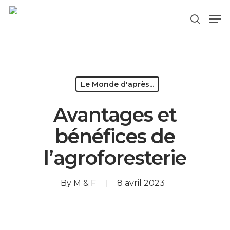
Hit enter to search or ESC to close
Le Monde d'après...
Avantages et
bénéfices de
l’agroforesterie
By
M & F
8 avril 2023