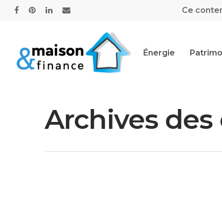
Ce contenu
Énergie
Patrimo
Archives des 
Hit enter to search or ESC to close