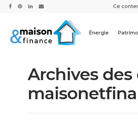
Ce contenu
Énergie
Patrimo
Archives des
maisonetfina
Hit enter to search or ESC to close