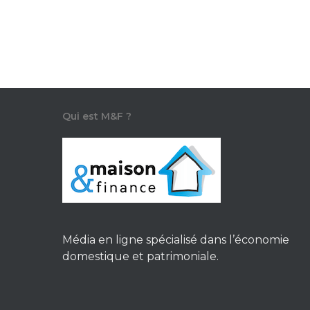
économique conçu pour produire
des biens et services durables tout…
M & F
23 mars 2021
Qui est M&F ?
Média en ligne spécialisé dans l’économie
domestique et patrimoniale.