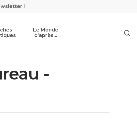
ewsletter !
iches
Le Monde
tiques
d’après…
reau -