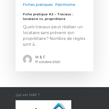
Fiches pratiques
Patrimoine
Fiche pratique #2 – Travaux :
locataire vs. propriétaire
Quels travaux peut réaliser un
locataire sans prévenir son
propriétaire ? Nombre de règles
Ce contenu vous
sont à…
intéresse ? Cliquez ic
pour vous inscrire à l
newsletter !
M & F
17 octobre 2020
Énergie
Patrimoine
Smart Home
Qui est M&F ?
Gérer son budge