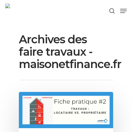
Archives des
Hit enter to search or ESC to close
faire travaux -
maisonetfinance.fr