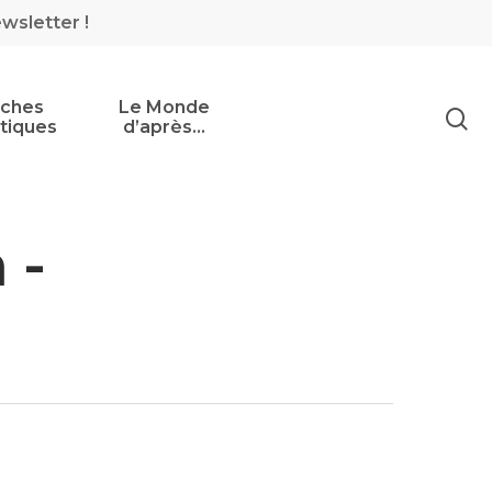
ewsletter !
iches
Le Monde
tiques
d’après…
 -