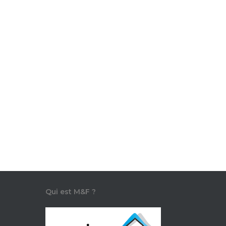
Gérer son budget
Impôt sur le revenu 2021,
une simulation en ligne
On veut toujours savoir quel va être
le montant de nos impôts sur le
revenu…
M & F
15 février 2021
Qui est M&F ?