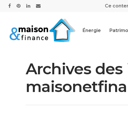
Ce contenu
Énergie
Patrimo
Archives des 
Hit enter to search or ESC to close
maisonetfina