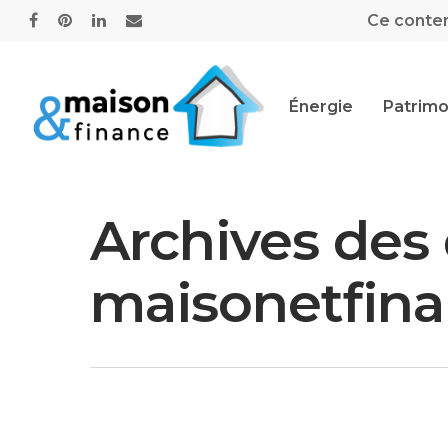
Ce contenu
Énergie
Patrimo
Archives des q
maisonetfina
Hit enter to search or ESC to close