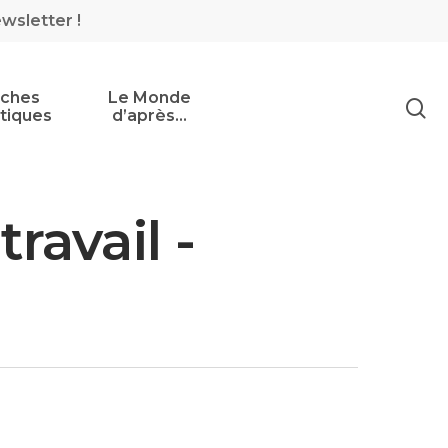
ewsletter !
iches
Le Monde
tiques
d’après…
ravail -