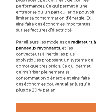
plus récents, et délivrent de bonnes
Patrimoine
performances. Ce qui permet à une
Smart Home
entreprise ou un particulier de pouvoir
limiter sa consommation d’énergie. Et
Gérer son budge
ainsi faire des économies importantes
sur ses factures d’électricité.
Jardin Animaux
Fiches pratiques
Par ailleurs, les modèles de
radiateurs à
panneaux rayonnants
, et les
Le Monde d’apr
convecteurs à inertie les plus
sophistiqués proposent un système de
domotique très précis. Ce qui permet
de maîtriser pleinement sa
consommation d’énergie et ainsi faire
des économies pouvant aller jusqu’ à
plus de 20 % par an.