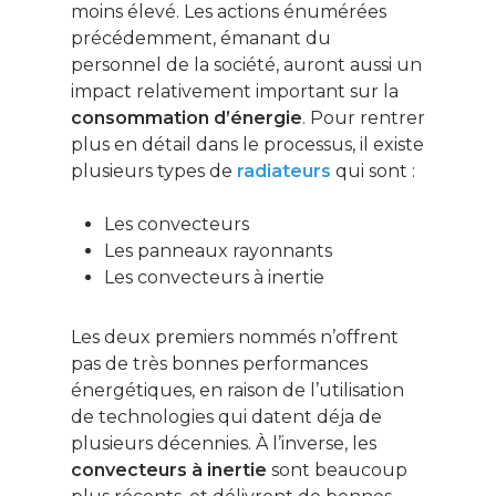
moins élevé. Les actions énumérées
précédemment, émanant du
personnel de la société, auront aussi un
impact relativement important sur la
consommation d’énergie
. Pour rentrer
plus en détail dans le processus, il existe
plusieurs types de
radiateurs
qui sont :
Les convecteurs
Les panneaux rayonnants
Les convecteurs à inertie
Ce contenu vous
Les deux premiers nommés n’offrent
intéresse ? Cliquez ic
pour vous inscrire à l
pas de très bonnes performances
newsletter !
énergétiques, en raison de l’utilisation
de technologies qui datent déja de
plusieurs décennies. À l’inverse, les
Énergie
convecteurs à inertie
sont beaucoup