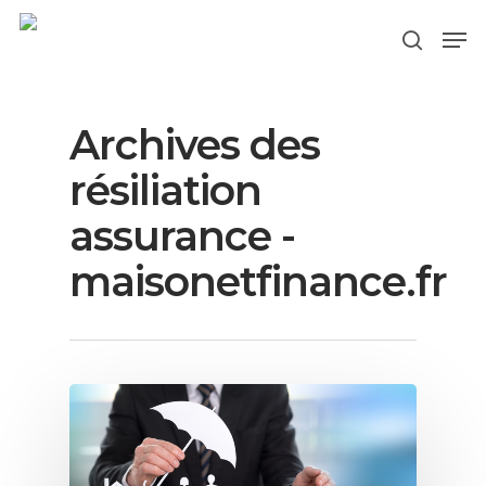
Archives des
Hit enter to search or ESC to close
résiliation
assurance -
maisonetfinance.fr