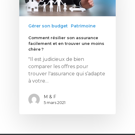
Gérer son budget
Patrimoine
Comment résilier son assurance
facilement et en trouver une moins
chère ?
"Il est judicieux de bien
Ce contenu vous
comparer les offres pour
intéresse ? Cliquez ic
trouver l'assurance qui s’adapte
pour vous inscrire à l
à votre…
newsletter !
M & F
5 mars 2021
Énergie
Patrimoine
Smart Home