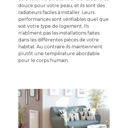
Patrimoine
douce pour votre peau, et ils sont des
radiateurs faciles à installer. Leurs
Smart Home
performances sont vérifiables quel que
soit votre type de logement. Ils
Gérer son budge
n’abîment pas les installations faites
Jardin Animaux
dans les différentes pièces de votre
habitat. Au contraire ils maintiennent
Fiches pratiques
plutôt une température abordable
pour le corps humain.
Le Monde d’apr