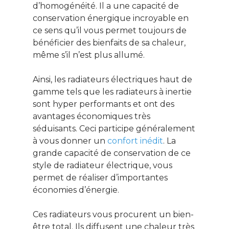
d’homogénéité. Il a une capacité de
conservation énergique incroyable en
ce sens qu’il vous permet toujours de
bénéficier des bienfaits de sa chaleur,
même s’il n’est plus allumé.
Ainsi, les radiateurs électriques haut de
gamme tels que les radiateurs à inertie
sont hyper performants et ont des
avantages économiques très
séduisants. Ceci participe généralement
à vous donner un
confort inédit
. La
Ce contenu vous
grande capacité de conservation de ce
intéresse ? Cliquez ic
style de radiateur électrique, vous
pour vous inscrire à l
permet de réaliser d’importantes
newsletter !
économies d’énergie.
Ces radiateurs vous procurent un bien-
Énergie
être total. Ils diffusent une chaleur très