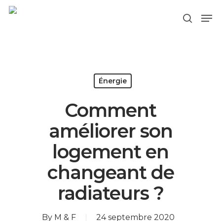
Hit enter to search or ESC to close
Énergie
Comment
améliorer son
logement en
changeant de
radiateurs ?
By
M & F
24 septembre 2020