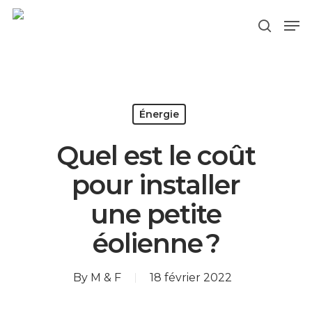
Hit enter to search or ESC to close
Énergie
Quel est le coût
pour installer
une petite
éolienne ?
By
M & F
18 février 2022