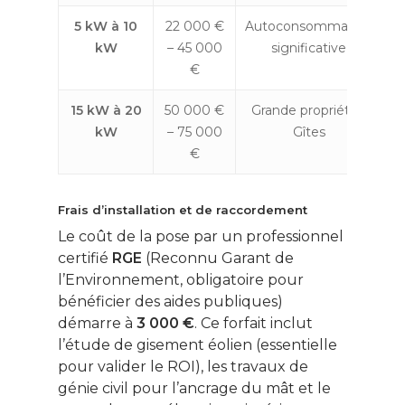
5 kW à 10
22 000 €
Autoconsommation
kW
– 45 000
significative
€
15 kW à 20
50 000 €
Grande propriété /
kW
– 75 000
Gîtes
€
Frais d’installation et de raccordement
Le coût de la pose par un professionnel
certifié
RGE
(Reconnu Garant de
l’Environnement, obligatoire pour
bénéficier des aides publiques)
démarre à
3 000 €
. Ce forfait inclut
l’étude de gisement éolien (essentielle
pour valider le ROI), les travaux de
génie civil pour l’ancrage du mât et le