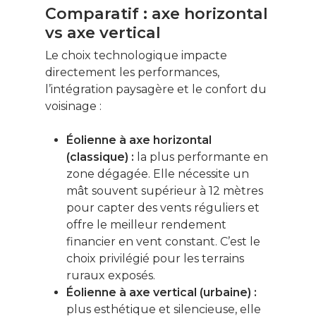
Comparatif : axe horizontal
vs axe vertical
Le choix technologique impacte
Ce contenu vous
directement les performances,
intéresse ? Cliquez ic
l’intégration paysagère et le confort du
pour vous inscrire à l
voisinage :
newsletter !
Éolienne à axe horizontal
(classique) :
la plus performante en
Énergie
zone dégagée. Elle nécessite un
mât souvent supérieur à 12 mètres
Patrimoine
pour capter des vents réguliers et
Smart Home
offre le meilleur rendement
financier en vent constant. C’est le
Gérer son budge
choix privilégié pour les terrains
ruraux exposés.
Jardin Animaux
Éolienne à axe vertical (urbaine) :
Fiches pratiques
plus esthétique et silencieuse, elle