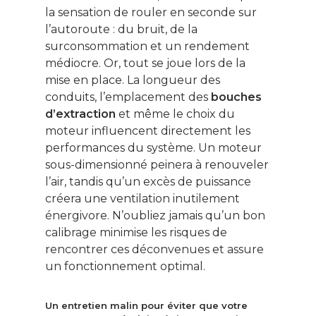
Ce contenu vous
la sensation de rouler en seconde sur
intéresse ? Cliquez ic
l’autoroute : du bruit, de la
pour vous inscrire à l
surconsommation et un rendement
newsletter !
médiocre. Or, tout se joue lors de la
mise en place. La longueur des
Énergie
conduits, l’emplacement des
bouches
d’extraction
et même le choix du
Patrimoine
moteur influencent directement les
performances du système. Un moteur
Smart Home
sous-dimensionné peinera à renouveler
Gérer son budge
l’air, tandis qu’un excès de puissance
créera une ventilation inutilement
Jardin Animaux
énergivore. N’oubliez jamais qu’un bon
calibrage minimise les risques de
Fiches pratiques
rencontrer ces déconvenues et assure
Le Monde d’apr
un fonctionnement optimal.
Un entretien malin pour éviter que votre