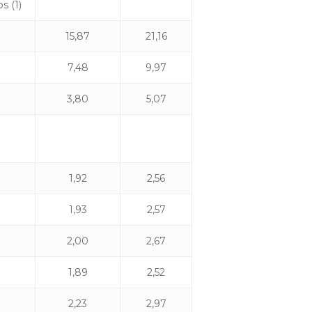
s (1)
15,87
21,16
7,48
9,97
3,80
5,07
1,92
2,56
1,93
2,57
2,00
2,67
1,89
2,52
2,23
2,97