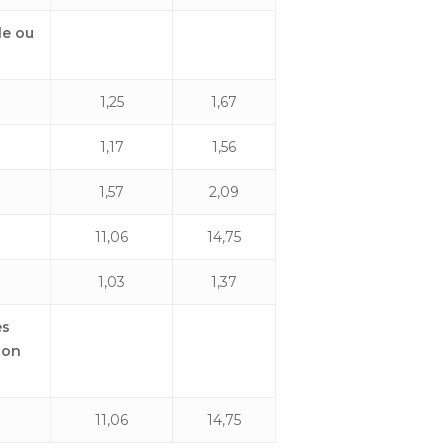
le ou
1,25
1,67
1,17
1,56
1,57
2,09
11,06
14,75
1,03
1,37
es
non
11,06
14,75