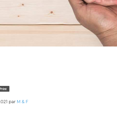
Print
2021 par
M & F