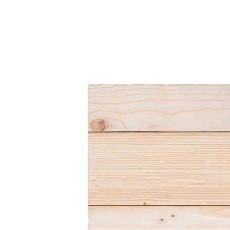
Hit enter to search or ESC to close