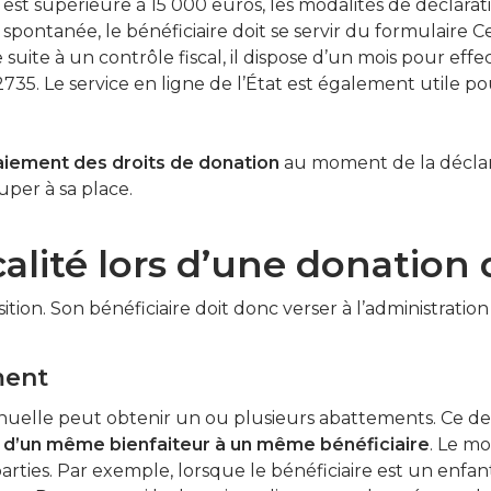
st supérieure à 15 000 euros, les modalités de déclarati
spontanée, le bénéficiaire doit se servir du formulaire Cer
 suite à un contrôle fiscal, il dispose d’un mois pour effec
° 2735. Le service en ligne de l’État est également util
aiement des droits de donation
au moment de la déclara
uper à sa place.
lité lors d’une donation de son
tion. Son bénéficiaire doit donc verser à l’administration 
ment
nuelle peut obtenir un ou plusieurs abattements. Ce de
é
d’un même bienfaiteur à un même bénéficiaire
. Le m
parties. Par exemple, lorsque le bénéficiaire est un enfa