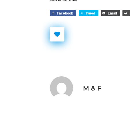
Facebook
Tweet
Email
M & F