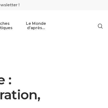
ewsletter !
iches
Le Monde
tiques
d’après…
 :
ation,