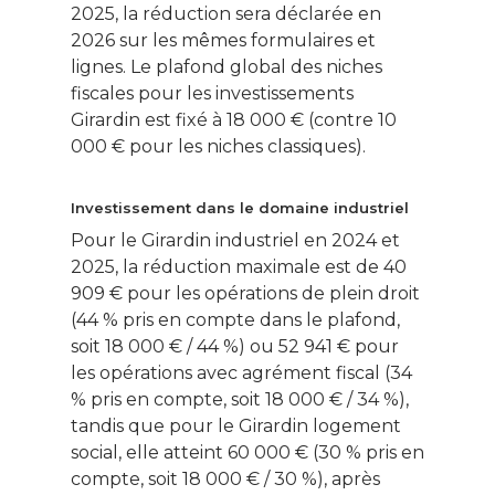
2025, la réduction sera déclarée en
2026 sur les mêmes formulaires et
lignes. Le plafond global des niches
fiscales pour les investissements
Girardin est fixé à 18 000 € (contre 10
000 € pour les niches classiques).
Investissement dans le domaine industriel
Pour le Girardin industriel en 2024 et
Ce contenu vous
intéresse ? Cliquez ic
2025, la réduction maximale est de 40
pour vous inscrire à l
909 € pour les opérations de plein droit
newsletter !
(44 % pris en compte dans le plafond,
soit 18 000 € / 44 %) ou 52 941 € pour
les opérations avec agrément fiscal (34
Énergie
% pris en compte, soit 18 000 € / 34 %),
tandis que pour le Girardin logement
Patrimoine
social, elle atteint 60 000 € (30 % pris en
Smart Home
compte, soit 18 000 € / 30 %), après