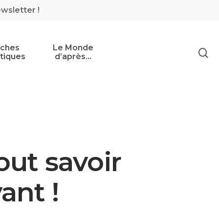
ewsletter !
iches
Le Monde
tiques
d’après…
out savoir
ant !