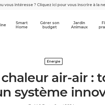
 vous intéresse ? Cliquez ici pour vous inscrire à la n
Smart
Gérer son
Jardin
F
ine
Home
budget
Animaux
pra
Énergie
haleur air-air : t
un système innov