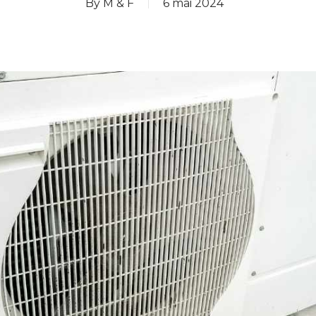
By
M & F
6 mai 2024