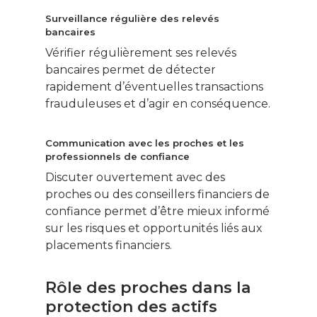
Surveillance régulière des relevés
bancaires
Vérifier régulièrement ses relevés
bancaires permet de détecter
rapidement d’éventuelles transactions
frauduleuses et d’agir en conséquence.
Ce contenu vous
intéresse ? Cliquez ic
Communication avec les proches et les
pour vous inscrire à l
professionnels de confiance
newsletter !
Discuter ouvertement avec des
proches ou des conseillers financiers de
confiance permet d’être mieux informé
Énergie
sur les risques et opportunités liés aux
Patrimoine
placements financiers.
Smart Home
Rôle des proches dans la
Gérer son budge
protection des actifs