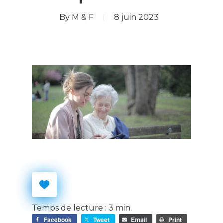
By
M & F
8 juin 2023
Temps de lecture :
3
min.
Facebook
Tweet
Email
Print