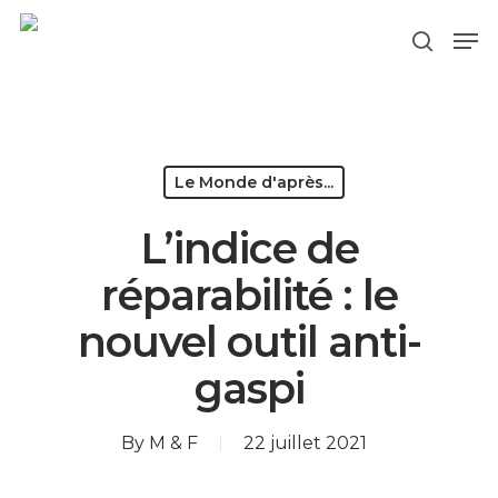
Hit enter to search or ESC to close
Le Monde d'après...
L’indice de
réparabilité : le
nouvel outil anti-
gaspi
By
M & F
22 juillet 2021