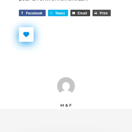
Facebook
Tweet
Email
Print
M & F