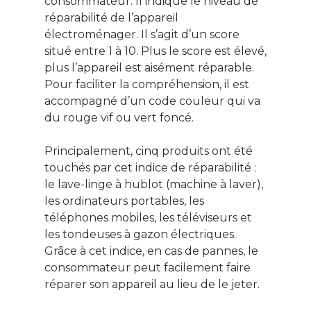
consommateur. Il indique le niveau de
intéresse ? Cliquez ic
réparabilité de l’appareil
pour vous inscrire à l
électroménager. Il s’agit d’un score
newsletter !
situé entre 1 à 10. Plus le score est élevé,
plus l’appareil est aisément réparable.
Pour faciliter la compréhension, il est
Énergie
accompagné d’un code couleur qui va
Patrimoine
du rouge vif ou vert foncé.
Smart Home
Principalement, cinq produits ont été
touchés par cet indice de réparabilité :
Gérer son budge
le lave-linge à hublot (machine à laver),
Jardin Animaux
les ordinateurs portables, les
téléphones mobiles, les téléviseurs et
Fiches pratiques
les tondeuses à gazon électriques.
Grâce à cet indice, en cas de pannes, le
Le Monde d’apr
consommateur peut facilement faire
réparer son appareil au lieu de le jeter.