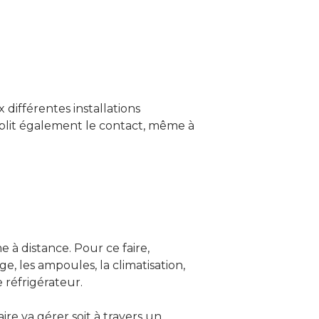
e
ifférentes installations
blit également le contact, même à
 à distance. Pour ce faire,
, les ampoules, la climatisation,
e réfrigérateur.
aire va gérer soit à travers un