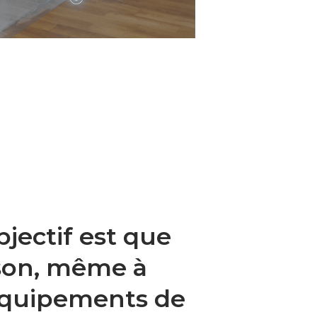
jectif est que
ison, même à
 équipements de