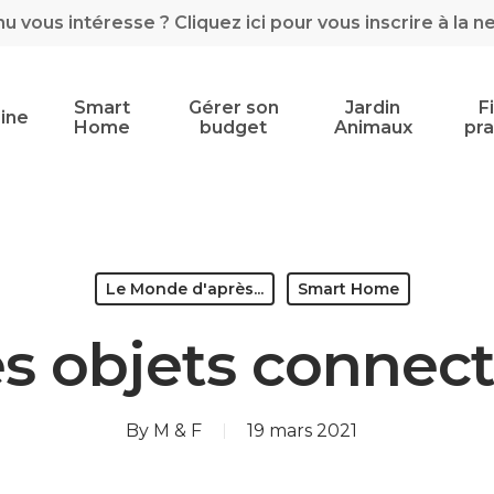
 vous intéresse ? Cliquez ici pour vous inscrire à la n
Smart
Gérer son
Jardin
F
ine
Home
budget
Animaux
pra
Le Monde d'après...
Smart Home
s objets connec
By
M & F
19 mars 2021