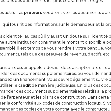
ques-uns des documents les plus couramment exigés :
 actifs : les
prêteurs
voudront voir les documents qui 
ui fournit des informations sur le demandeur et la prop
s d’identité : au cas où il y aurait un doute sur l’identit
e autre institution confirmant le montant disponible po
assemblé, il est temps de vous rendre à votre banque. 
ocuments, tels que des preuves de revenus, d’actifs, etc.
ns un dossier appelé « dossier de souscription », qui fou
der des documents supplémentaires, ou vous demander 
ndez un financement. Vous devrez également suivre de
tiliser le
crédit
de manière judicieuse. En plus des do
der des documents supplémentaires relatifs à la propri
t de l’arpenteur et les plans de construction. Dans certa
r la conformité aux codes de construction locaux. Si vo
ander des copies de votre contrat avec le constructeur.