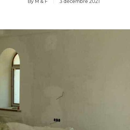
By
M & F
3 décembre 2021