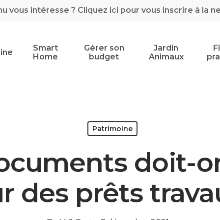
 vous intéresse ? Cliquez ici pour vous inscrire à la n
Smart
Gérer son
Jardin
F
ine
Home
budget
Animaux
pra
Patrimoine
ocuments doit-on
r des prêts trava