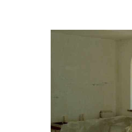
Hit enter to search or ESC to close