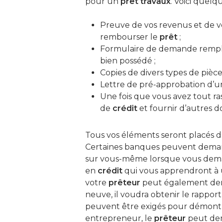
pour un
prêt
travaux
. Voici quel
Preuve de vos revenus et de vos
rembourser le
prêt
;
Formulaire de demande rempli q
bien possédé ;
Copies de divers types de pièce
Lettre de pré-approbation d’un
Une fois que vous avez tout r
de
crédit
et fournir d’autres d
Tous vos éléments seront placés da
Certaines banques peuvent deman
sur vous-même lorsque vous dema
en
crédit
qui vous apprendront à u
votre
prêteur
peut également deman
neuve, il voudra obtenir le rappor
peuvent être exigés pour démontre
entrepreneur, le
prêteur
peut dem