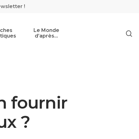
ewsletter !
iches
Le Monde
tiques
d’après…
 fournir
ux ?