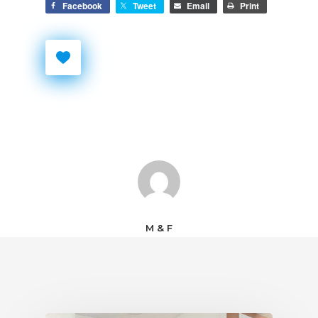
Facebook
Tweet
Email
Print
M & F