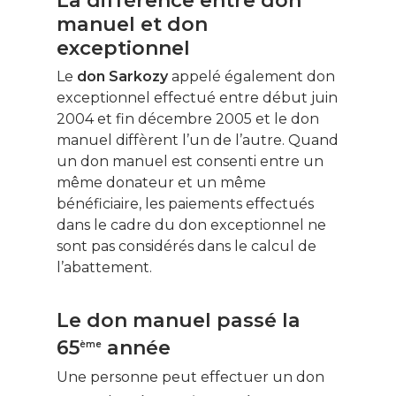
La différence entre don
manuel et don
exceptionnel
Le
don Sarkozy
appelé également don
exceptionnel effectué entre début juin
2004 et fin décembre 2005 et le don
Ce contenu vous
intéresse ? Cliquez ic
manuel diffèrent l’un de l’autre. Quand
pour vous inscrire à l
un don manuel est consenti entre un
newsletter !
même donateur et un même
bénéficiaire, les paiements effectués
dans le cadre du don exceptionnel ne
Énergie
sont pas considérés dans le calcul de
l’abattement.
Patrimoine
Smart Home
Le don manuel passé la
Gérer son budge
65
année
ème
Une personne peut effectuer un don
Jardin Animaux