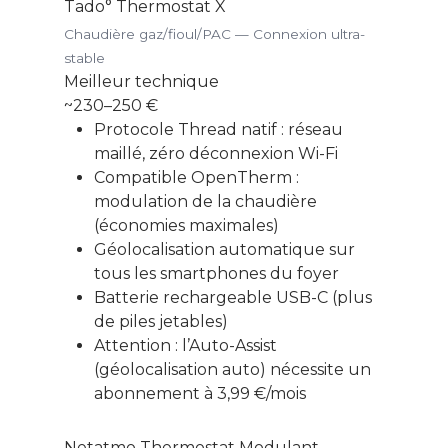
Tado° Thermostat X
Gérer son budge
Chaudière gaz/fioul/PAC — Connexion ultra-
stable
Jardin Animaux
Meilleur technique
Fiches pratiques
~230–250 €
Protocole Thread natif : réseau
Le Monde d’apr
maillé, zéro déconnexion Wi-Fi
Compatible OpenTherm :
modulation de la chaudière
(économies maximales)
Géolocalisation automatique sur
tous les smartphones du foyer
Batterie rechargeable USB-C (plus
de piles jetables)
Attention : l’Auto-Assist
(géolocalisation auto) nécessite un
abonnement à 3,99 €/mois
Netatmo Thermostat Modulant