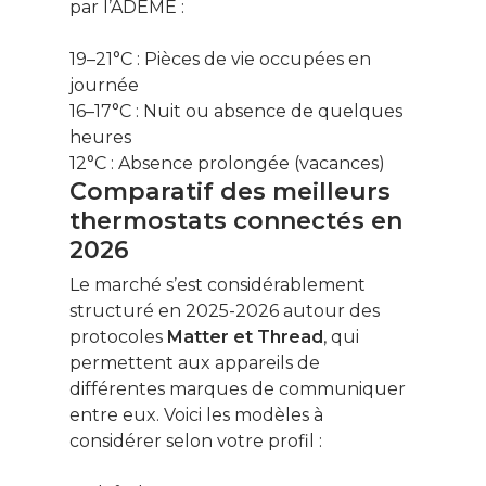
par l’ADEME :
19–21°C :
Pièces de vie occupées en
journée
16–17°C :
Nuit ou absence de quelques
heures
12°C :
Absence prolongée (vacances)
Comparatif des meilleurs
thermostats connectés en
Ce contenu vous
2026
intéresse ? Cliquez ic
Le marché s’est considérablement
pour vous inscrire à l
newsletter !
structuré en 2025-2026 autour des
protocoles
Matter et Thread
, qui
permettent aux appareils de
Énergie
différentes marques de communiquer
entre eux. Voici les modèles à
Patrimoine
considérer selon votre profil :
Smart Home