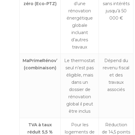
zéro (Eco-PTZ)
d’une
sans intérêts
rénovation
jusqu’à 50
énergétique
000 €
globale
incluant
d’autres
travaux
MaPrimeRénov’
Le thermostat
Dépend du
(combinaison)
seul n’est pas
revenu fiscal
éligible, mais
et des
dans un
travaux
dossier de
associés
rénovation
global il peut
être inclus
TVA à taux
Pour les
Réduction
réduit 5,5 %
logements de
de 14,5 points