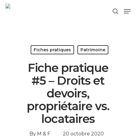
Hit enter to search or ESC to close
Fiches pratiques
Patrimoine
Fiche pratique
#5 – Droits et
devoirs,
propriétaire vs.
locataires
By
M & F
20 octobre 2020