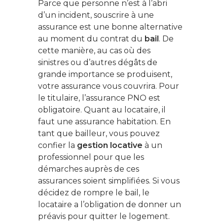
Parce que personne n’est à l’abri
d’un incident, souscrire à une
assurance est une bonne alternative
Ce contenu vous
intéresse ? Cliquez ic
au moment du contrat du
bail
. De
pour vous inscrire à l
cette manière, au cas où des
newsletter !
sinistres ou d’autres dégâts de
grande importance se produisent,
votre assurance vous couvrira. Pour
Énergie
le titulaire, l’assurance PNO est
obligatoire. Quant au locataire, il
Patrimoine
faut une assurance habitation. En
Smart Home
tant que bailleur, vous pouvez
confier la
gestion locative
à un
Gérer son budge
professionnel pour que les
démarches auprès de ces
Jardin Animaux
assurances soient simplifiées. Si vous
Fiches pratiques
décidez de rompre le bail, le
locataire a l’obligation de donner un
Le Monde d’apr
préavis pour quitter le logement.