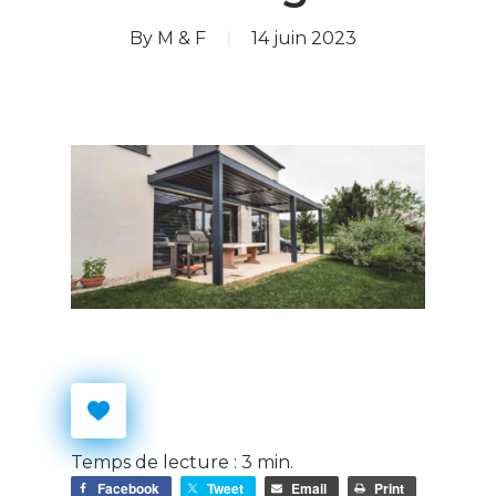
By
M & F
14 juin 2023
Temps de lecture :
3
min.
Facebook
Tweet
Email
Print