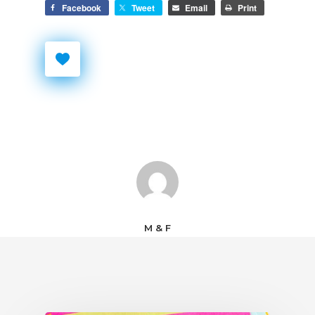
Facebook
Tweet
Email
Print
M & F