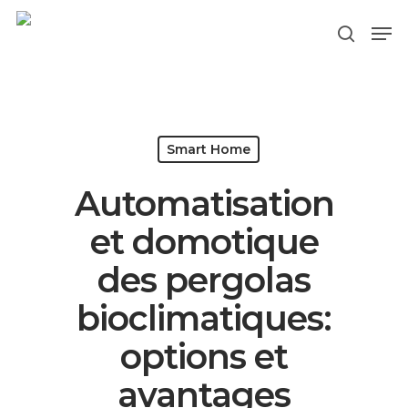
Hit enter to search or ESC to close
Smart Home
Automatisation
et domotique
des pergolas
bioclimatiques:
options et
avantages